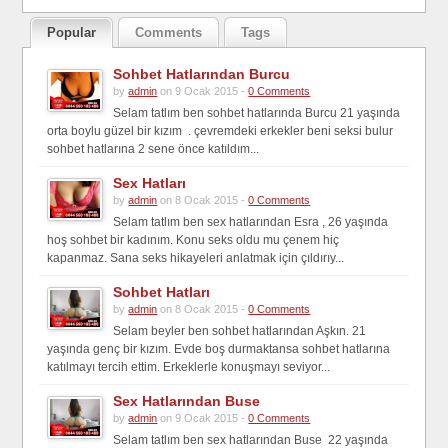
Popular
Comments
Tags
Sohbet Hatlarından Burcu
by
admin
on 9 Ocak 2015 -
0 Comments
Selam tatlım ben sohbet hatlarında Burcu 21 yaşında
orta boylu güzel bir kızım . çevremdeki erkekler beni seksi bulur
sohbet hatlarına 2 sene önce katıldım...
Sex Hatları
by
admin
on 8 Ocak 2015 -
0 Comments
Selam tatlım ben sex hatlarından Esra , 26 yaşında
hoş sohbet bir kadınım. Konu seks oldu mu çenem hiç
kapanmaz. Sana seks hikayeleri anlatmak için çıldırıy...
Sohbet Hatları
by
admin
on 8 Ocak 2015 -
0 Comments
Selam beyler ben sohbet hatlarından Aşkın. 21
yaşında genç bir kızım. Evde boş durmaktansa sohbet hatlarına
katılmayı tercih ettim. Erkeklerle konuşmayı seviyor...
Sex Hatlarından Buse
by
admin
on 9 Ocak 2015 -
0 Comments
Selam tatlım ben sex hatlarından Buse 22 yaşında