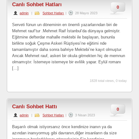
Canlı Sohbet Hatları
0
admin
|
Sohbet Hatları
|
28 Mayıs 2023
Serveti fünun un döneminin en önemli yazarlarından biri de
Mehmet rauf’tur .Mehmet Raif İstanbul’da dünyaya gelmiştir.
Eğitmine defterdar mahalle mektebi ile başlayan, bununla
birlikte soğuk Çeşme Askeri Rüştiyesi’ne eğitimi nde
tamamlamıştır daha sonra bahriye Mektebi’ne kayıt olmuştur.
Ancak Mehmet rauf, askeri bir okula gitmekten hiç de memnun
olmamıştır. İstemeye istemeye bir evlilik yapar. Eylül romanı
[…]
1828 total views, 0 today
Canlı Sohbet Hattı
0
admin
|
Sohbet Hatları
|
3 Nisan 2023
Başarılı olmak istiyorsanız önce kendinize inanın ya da
azından inanıyormuş gibi davranın,diğer insanların da size