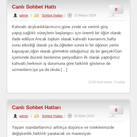
Canlı Sohbet Hattı
0
admin
|
Sohbet Hatları
|
12 Mayıs 2024
Kahvaltı alışkanlıklarımızın,güne zinde ve verimli giriş
yapıp,sağlıklı süreçlerin başlangıcı için önemli bir öğün olarak
ifade ediliyor.Ancak toplum olarak kahvaltı kavramını,hafta
sonu etkinliği olarak ya da,öğleden sonra ki bir öğünün yerini
kapsayan,öğün olarak görmekte olduğumuz da bir gerçek!Gün
içerisinde düzenli beslenme periyodların ilk olarak yaptığımız
kahvaltı,herkesin iş durumuna göre farklılık gösterse de
uzmanların;işe ya da okula […]
2143 total views, 0 today
Canlı Sohbet Hatları
0
admin
|
Sohbet Hatları
|
28 Ekim 2023
Yaşam standartlarımız arttıkça düşünce ve isteklerimizde
değişkenlik,farklılık yaratacak ve maneviyatı