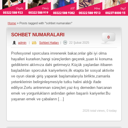
Home
»
Posts tagged with "sohbet numaraları"
SOHBET NUMARALARI
0
admin
|
Sohbet Hatları
|
22 Şubat 2025
Profesyonel sporculara imrenerek bakar,onlar gibi iyi olma
hayalleri kurarken,hangi süreçlerden geçerek,şuan ki konuma
geldiklerini aklımıza dahi getirmeyiz.Küçük yaşlardan itibaren
başladıkları sporculuk kariyerlerini,ilk etapta bir sosyal aktivite
ve oyun olarak giriş yaparak başlamalarıyla birlikte,zamanla
yetenklerinin belirginleşmesiyle tutku halini aldığı ifade
ediliyor.Zorlu antrenman süreçleri,yaz-kış demeden harcanan
emek ve yorgunlukların ardından gelen başarılı kariyerler.Bu
yaşanan emek ve çabaların […]
2026 total views, 0 today