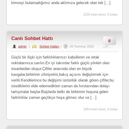
kimseyi bulamadığımız anda aklımıza gelecek olan tek […]
2255 total views, 0 today
Canlı Sohbet Hattı
0
admin
|
Sohbet Hatları
|
26 Temmuz 2023
Güçlü bir ilişki için farklılıklarınızı kabullenin ve ortak
noktalarınıza sarılın.En iyi takımlar farklı güçlü yönleri olan
insanlardan oluşur.Çiftler arasında olan en büyük
kavgalar,birbirinin zihniyetini,bakış açısını değiştirmek için
verilir.Kendilerince bu değişimi üstünlük olarak gören çiftler,bu
istediklerini elde edemedikleri zaman da hırslarından dolayı
tartışmalar başlar.Başlarda belki de birbirinin hoşuna giden
farklılıklar zaman geçtikçe hoşa gitmez olur ve […]
1854 total views, 0 today