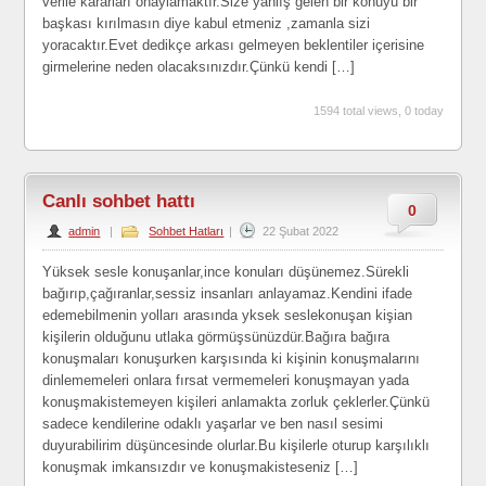
verile kararları onaylamaktır.Size yanlış gelen bir konuyu bir
başkası kırılmasın diye kabul etmeniz ,zamanla sizi
yoracaktır.Evet dedikçe arkası gelmeyen beklentiler içerisine
girmelerine neden olacaksınızdır.Çünkü kendi […]
1594 total views, 0 today
Canlı sohbet hattı
0
admin
|
Sohbet Hatları
|
22 Şubat 2022
Yüksek sesle konuşanlar,ince konuları düşünemez.Sürekli
bağırıp,çağıranlar,sessiz insanları anlayamaz.Kendini ifade
edemebilmenin yolları arasında yksek seslekonuşan kişian
kişilerin olduğunu utlaka görmüşsünüzdür.Bağıra bağıra
konuşmaları konuşurken karşısında ki kişinin konuşmalarını
dinlememeleri onlara fırsat vermemeleri konuşmayan yada
konuşmakistemeyen kişileri anlamakta zorluk çeklerler.Çünkü
sadece kendilerine odaklı yaşarlar ve ben nasıl sesimi
duyurabilirim düşüncesinde olurlar.Bu kişilerle oturup karşılıklı
konuşmak imkansızdır ve konuşmakisteseniz […]