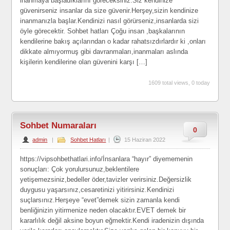
inanmaya başladıklarını göreceksiniz.Siz kendinize
güvenirseniz insanlar da size güvenir.Herşey,sizin kendinize
inanmanızla başlar.Kendinizi nasıl görürseniz,insanlarda sizi
öyle görecektir. Sohbet hatları Çoğu insan ,başkalarının
kendilerine bakış açılarından o kadar rahatsızdırlardır ki ,onları
dikkate almıyormuş gibi davranmaları,inanmaları aslında
kişilerin kendilerine olan güvenini karşı […]
1609 total views, 0 today
Sohbet Numaraları
0
admin
|
Sohbet Hatları
|
15 Haziran 2022
https://vipsohbethatlari.info/İnsanlara “hayır” diyememenin
sonuçları: Çok yorulursunuz,beklentilere
yetişemezsiniz,bedeller öder,tavizler verirsiniz.Değersizlik
duygusu yaşarsınız,cesaretinizi yitirirsiniz.Kendinizi
suçlarsınız.Herşeye “evet”demek sizin zamanla kendi
benliğinizin yitirmenize neden olacaktır.EVET demek bir
kararlılık değil aksine boyun eğmektir.Kendi iradenizin dışında