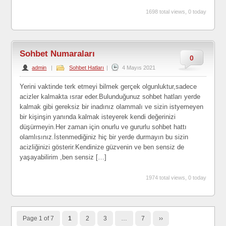
1698 total views, 0 today
Sohbet Numaraları
0
admin
|
Sohbet Hatları
|
4 Mayıs 2021
Yerini vaktinde terk etmeyi bilmek gerçek olgunluktur,sadece
acizler kalmakta ısrar eder.Bulunduğunuz sohbet hatları yerde
kalmak gibi gereksiz bir inadınız olammalı ve sizin istyemeyen
bir kişinşin yanında kalmak isteyerek kendi değerinizi
düşürmeyin.Her zaman için onurlu ve gururlu sohbet hattı
olamlısınız.İstenmediğiniz hiç bir yerde durmayın bu sizin
acizliğinizi gösterir.Kendinize güzvenin ve ben sensiz de
yaşayabilirim ,ben sensiz […]
1974 total views, 0 today
Page 1 of 7
1
2
3
…
7
››