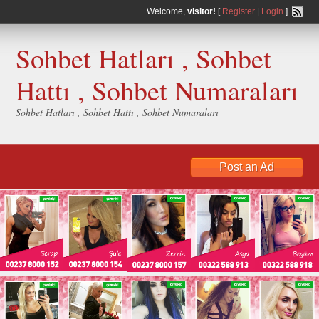
Welcome,
visitor!
[
Register
|
Login
]
Sohbet Hatları , Sohbet
Hattı , Sohbet Numaraları
Sohbet Hatları , Sohbet Hattı , Sohbet Numaraları
Post an Ad