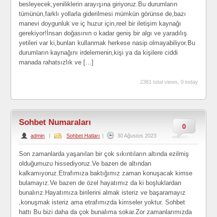
besleyecek,yeniliklerin arayışına giriyoruz.Bu durumların
tümünün,farklı yollarla giderilmesi mümkün görünse de,bazı
manevi doygunluk ve iç huzur için,reel bir iletişim kaynağı
gerekiyor!İnsan doğasının o kadar geniş bir algı ve yaradılış
yetileri var ki,bunları kullanmak herkese nasip olmayabiliyor.Bu
durumların kaynağını irdelemenin,kişi ya da kişilere ciddi
manada rahatsızlık ve […]
2381 total views, 0 today
Sohbet Numaraları
0
admin
|
Sohbet Hatları
|
30 Ağustos 2023
Son zamanlarda yaşanılan bir çok sıkıntıların altında ezilmiş
olduğumuzu hissediyoruz.Ve bazen de altından
kalkamıyoruz.Etrafımıza baktığımız zaman konuşacak kimse
bulamayız.Ve bazen de özel hayatımız da ki boşluklardan
bunalırız.Hayatımıza birilerini almak isteriz ve başaramayız
,konuşmak isteriz ama etrafımızda kimseler yoktur. Sohbet
hattı Bu bizi daha da çok bunalıma sokar.Zor zamanlarımızda