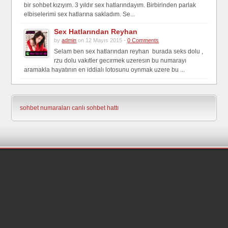
bir sohbet kızıyım. 3 yıldır sex hatlarındayım. Birbirinden parlak
elbiselerimi sex hatlarına sakladım. Se...
Sex Hatlarından Reyhan
by
admin
on 12 Mayıs 2015 -
0 Comments
Selam ben sex hatlarından reyhan burada seks dolu ,
rzu dolu vakıtler gecırmek uzeresın bu numarayı
aramakla hayatının en iddialı lotosunu oynmak uzere bu ...
sohbet numaraları
canlı sohbet hattı