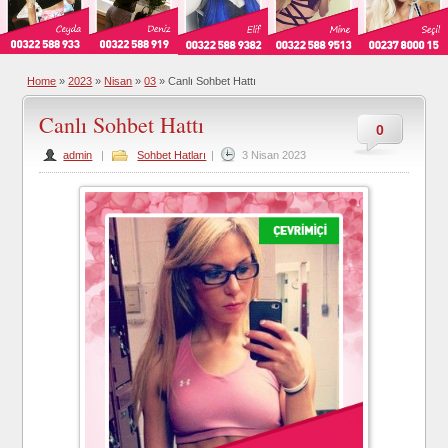
Home
»
2023
»
Nisan
»
03
»
Canlı Sohbet Hattı
Canlı Sohbet Hattı
0
admin
|
Sohbet Hatları
|
3 Nisan 2023