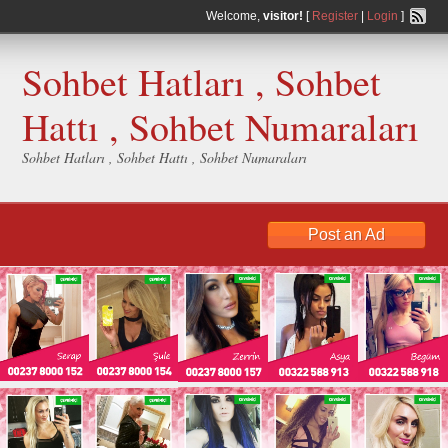
Welcome,
visitor!
[
Register
|
Login
]
Sohbet Hatları , Sohbet
Hattı , Sohbet Numaraları
Sohbet Hatları , Sohbet Hattı , Sohbet Numaraları
Post an Ad