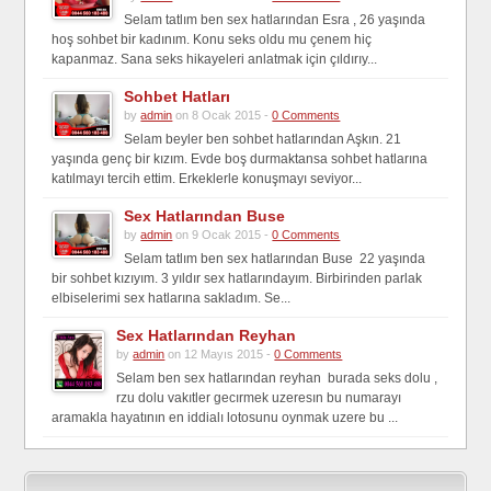
Selam tatlım ben sex hatlarından Esra , 26 yaşında
hoş sohbet bir kadınım. Konu seks oldu mu çenem hiç
kapanmaz. Sana seks hikayeleri anlatmak için çıldırıy...
Sohbet Hatları
by
admin
on 8 Ocak 2015 -
0 Comments
Selam beyler ben sohbet hatlarından Aşkın. 21
yaşında genç bir kızım. Evde boş durmaktansa sohbet hatlarına
katılmayı tercih ettim. Erkeklerle konuşmayı seviyor...
Sex Hatlarından Buse
by
admin
on 9 Ocak 2015 -
0 Comments
Selam tatlım ben sex hatlarından Buse 22 yaşında
bir sohbet kızıyım. 3 yıldır sex hatlarındayım. Birbirinden parlak
elbiselerimi sex hatlarına sakladım. Se...
Sex Hatlarından Reyhan
by
admin
on 12 Mayıs 2015 -
0 Comments
Selam ben sex hatlarından reyhan burada seks dolu ,
rzu dolu vakıtler gecırmek uzeresın bu numarayı
aramakla hayatının en iddialı lotosunu oynmak uzere bu ...