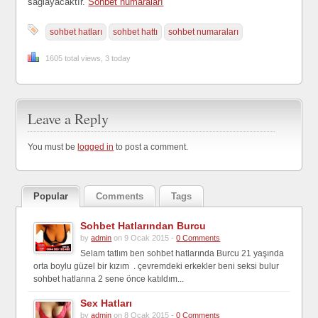
sağlayacaktır.
Sohbet numaraları
sohbet hatları
sohbet hattı
sohbet numaraları
1605 total views, 3 today
Leave a Reply
You must be
logged in
to post a comment.
Popular
Comments
Tags
Sohbet Hatlarından Burcu
by
admin
on 9 Ocak 2015 -
0 Comments
Selam tatlım ben sohbet hatlarında Burcu 21 yaşında
orta boylu güzel bir kızım . çevremdeki erkekler beni seksi bulur
sohbet hatlarına 2 sene önce katıldım...
Sex Hatları
by
admin
on 8 Ocak 2015 -
0 Comments