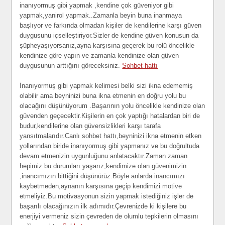
inanıyormuş gibi yapmak ,kendine çok güveniyor gibi
yapmak,yanirol yapmak..Zamanla beyin buna inanmaya
başlıyor ve farkında olmadan kişiler de kendilerine karşı güven
duygusunu içselleştiriyor.Sizler de kendine güven konusun da
şüpheyaşıyorsanız,ayna karşısına geçerek bu rolü öncelikle
kendinize göre yapın ve zamanla kendinize olan güven
duygusunun arttığını göreceksiniz.
Sohbet hattı
İnanıyormuş gibi yapmak kelimesi belki sizi ikna edememiş
olabilir ama beyninizi buna ikna etmenin en doğru yolu bu
olacağını düşünüyorum .Başarının yolu öncelikle kendinize olan
güvenden geçecektir.Kişilerin en çok yaptığı hatalardan biri de
budur,kendilerine olan güvensizlikleri karşı tarafa
yansıtmalarıdır.Canlı sohbet hattı,beyninizi ikna etmenin etken
yollarından biride inanıyormuş gibi yapmanız ve bu doğrultuda
devam etmenizin uygunluğunu anlatacaktır.Zaman zaman
hepimiz bu durumları yaşarız,kendimize olan güvenimizin
,inancımızın bittiğini düşünürüz.Böyle anlarda inancımızı
kaybetmeden,aynanın karşısına geçip kendimizi motive
etmeliyiz.Bu motivasyonun sizin yapmak istediğiniz işler de
başarılı olacağınızın ilk adımıdır.Çevrenizde ki kişilere bu
enerjiyi vermeniz sizin çevreden de olumlu tepkilerin olmasını