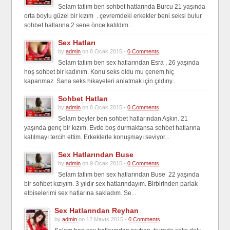
Selam tatlım ben sohbet hatlarında Burcu 21 yaşında
orta boylu güzel bir kızım . çevremdeki erkekler beni seksi bulur
sohbet hatlarına 2 sene önce katıldım...
Sex Hatları
by
admin
on 8 Ocak 2015 -
0 Comments
Selam tatlım ben sex hatlarından Esra , 26 yaşında
hoş sohbet bir kadınım. Konu seks oldu mu çenem hiç
kapanmaz. Sana seks hikayeleri anlatmak için çıldırıy...
Sohbet Hatları
by
admin
on 8 Ocak 2015 -
0 Comments
Selam beyler ben sohbet hatlarından Aşkın. 21
yaşında genç bir kızım. Evde boş durmaktansa sohbet hatlarına
katılmayı tercih ettim. Erkeklerle konuşmayı seviyor...
Sex Hatlarından Buse
by
admin
on 9 Ocak 2015 -
0 Comments
Selam tatlım ben sex hatlarından Buse 22 yaşında
bir sohbet kızıyım. 3 yıldır sex hatlarındayım. Birbirinden parlak
elbiselerimi sex hatlarına sakladım. Se...
Sex Hatlarından Reyhan
by
admin
on 12 Mayıs 2015 -
0 Comments