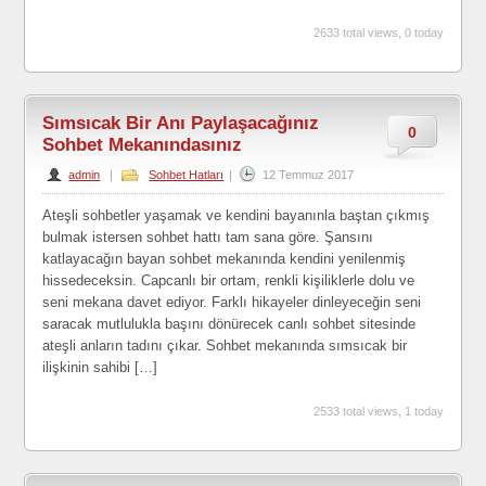
2633 total views, 0 today
Sımsıcak Bir Anı Paylaşacağınız
0
Sohbet Mekanındasınız
admin
|
Sohbet Hatları
|
12 Temmuz 2017
Ateşli sohbetler yaşamak ve kendini bayanınla baştan çıkmış
bulmak istersen sohbet hattı tam sana göre. Şansını
katlayacağın bayan sohbet mekanında kendini yenilenmiş
hissedeceksin. Capcanlı bir ortam, renkli kişiliklerle dolu ve
seni mekana davet ediyor. Farklı hikayeler dinleyeceğin seni
saracak mutlulukla başını dönürecek canlı sohbet sitesinde
ateşli anların tadını çıkar. Sohbet mekanında sımsıcak bir
ilişkinin sahibi […]
2533 total views, 1 today