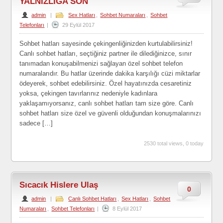
YALNIZLIĞA SON
admin
|
Sex Hatları
,
Sohbet Numaraları
,
Sohbet
Telefonları
|
29 Eylül 2017
Sohbet hatları sayesinde çekingenliğinizden kurtulabilirsiniz!
Canlı sohbet hatları, seçtiğiniz partner ile dilediğinizce, sınır
tanımadan konuşabilmenizi sağlayan özel sohbet telefon
numaralarıdır. Bu hatlar üzerinde dakika karşılığı cüzi miktarlar
ödeyerek, sohbet edebilirsiniz. Özel hayatınızda cesaretiniz
yoksa, çekingen tavırlarınız nedeniyle kadınlara
yaklaşamıyorsanız, canlı sohbet hatları tam size göre. Canlı
sohbet hatları size özel ve güvenli olduğundan konuşmalarınızı
sadece […]
2530 total views, 0 today
Sıcacık Hislere Ulaş
0
admin
|
Canlı Sohbet Hatları
,
Sex Hatları
,
Sohbet
Numaraları
,
Sohbet Telefonları
|
8 Eylül 2017