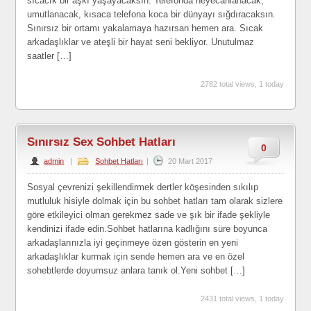
sıcacık bir aşkı yaşayacaksın. Telefonda heyecanlanacak,
umutlanacak, kısaca telefona koca bir dünyayı sığdıracaksın.
Sınırsız bir ortamı yakalamaya hazırsan hemen ara. Sıcak
arkadaşlıklar ve ateşli bir hayat seni bekliyor. Unutulmaz
saatler […]
2782 total views, 1 today
Sınırsız Sex Sohbet Hatları
0
admin
|
Sohbet Hatları
|
20 Mart 2017
Sosyal çevrenizi şekillendirmek dertler köşesinden sıkılıp
mutluluk hisiyle dolmak için bu sohbet hatları tam olarak sizlere
göre etkileyici olman gerekmez sade ve şık bir ifade şekliyle
kendinizi ifade edin.Sohbet hatlarına kadlığını süre boyunca
arkadaşlarınızla iyi geçinmeye özen gösterin en yeni
arkadaşlıklar kurmak için sende hemen ara ve en özel
sohebtlerde doyumsuz anlara tanık ol.Yeni sohbet […]
2431 total views, 1 today