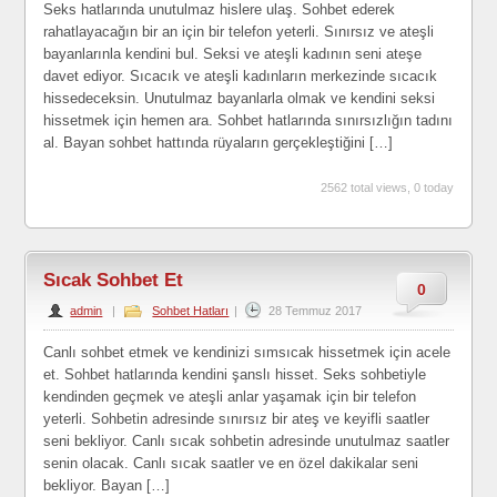
Seks hatlarında unutulmaz hislere ulaş. Sohbet ederek
rahatlayacağın bir an için bir telefon yeterli. Sınırsız ve ateşli
bayanlarınla kendini bul. Seksi ve ateşli kadının seni ateşe
davet ediyor. Sıcacık ve ateşli kadınların merkezinde sıcacık
hissedeceksin. Unutulmaz bayanlarla olmak ve kendini seksi
hissetmek için hemen ara. Sohbet hatlarında sınırsızlığın tadını
al. Bayan sohbet hattında rüyaların gerçekleştiğini […]
2562 total views, 0 today
Sıcak Sohbet Et
0
admin
|
Sohbet Hatları
|
28 Temmuz 2017
Canlı sohbet etmek ve kendinizi sımsıcak hissetmek için acele
et. Sohbet hatlarında kendini şanslı hisset. Seks sohbetiyle
kendinden geçmek ve ateşli anlar yaşamak için bir telefon
yeterli. Sohbetin adresinde sınırsız bir ateş ve keyifli saatler
seni bekliyor. Canlı sıcak sohbetin adresinde unutulmaz saatler
senin olacak. Canlı sıcak saatler ve en özel dakikalar seni
bekliyor. Bayan […]