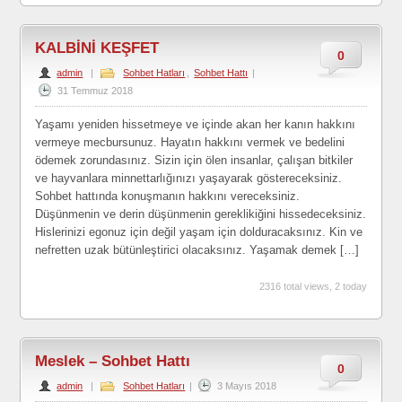
KALBİNİ KEŞFET
0
admin
|
Sohbet Hatları
,
Sohbet Hattı
|
31 Temmuz 2018
Yaşamı yeniden hissetmeye ve içinde akan her kanın hakkını
vermeye mecbursunuz. Hayatın hakkını vermek ve bedelini
ödemek zorundasınız. Sizin için ölen insanlar, çalışan bitkiler
ve hayvanlara minnettarlığınızı yaşayarak göstereceksiniz.
Sohbet hattında konuşmanın hakkını vereceksiniz.
Düşünmenin ve derin düşünmenin gereklikiğini hissedeceksiniz.
Hislerinizi egonuz için değil yaşam için dolduracaksınız. Kin ve
nefretten uzak bütünleştirici olacaksınız. Yaşamak demek […]
2316 total views, 2 today
Meslek – Sohbet Hattı
0
admin
|
Sohbet Hatları
|
3 Mayıs 2018