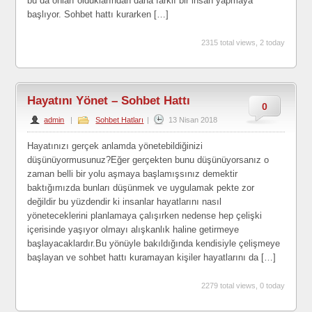
bu da onları olduklarından daha farklı bir insan yapmaya
başlıyor. Sohbet hattı kurarken […]
2315 total views, 2 today
Hayatını Yönet – Sohbet Hattı
0
admin
|
Sohbet Hatları
|
13 Nisan 2018
Hayatınızı gerçek anlamda yönetebildiğinizi
düşünüyormusunuz?Eğer gerçekten bunu düşünüyorsanız o
zaman belli bir yolu aşmaya başlamışsınız demektir
baktığımızda bunları düşünmek ve uygulamak pekte zor
değildir bu yüzdendir ki insanlar hayatlarını nasıl
yöneteceklerini planlamaya çalışırken nedense hep çelişki
içerisinde yaşıyor olmayı alışkanlık haline getirmeye
başlayacaklardır.Bu yönüyle bakıldığında kendisiyle çelişmeye
başlayan ve sohbet hattı kuramayan kişiler hayatlarını da […]
2279 total views, 0 today