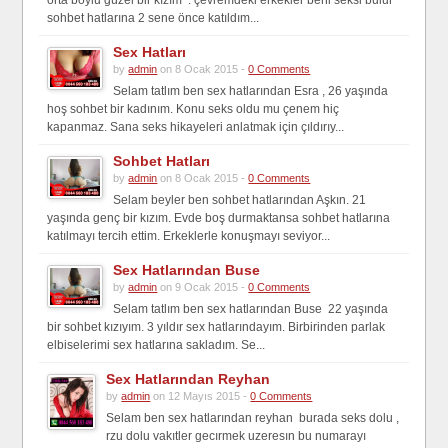
orta boylu güzel bir kızım . çevremdeki erkekler beni seksi bulur
sohbet hatlarına 2 sene önce katıldım...
Sex Hatları
by
admin
on 8 Ocak 2015 -
0 Comments
Selam tatlım ben sex hatlarından Esra , 26 yaşında
hoş sohbet bir kadınım. Konu seks oldu mu çenem hiç
kapanmaz. Sana seks hikayeleri anlatmak için çıldırıy...
Sohbet Hatları
by
admin
on 8 Ocak 2015 -
0 Comments
Selam beyler ben sohbet hatlarından Aşkın. 21
yaşında genç bir kızım. Evde boş durmaktansa sohbet hatlarına
katılmayı tercih ettim. Erkeklerle konuşmayı seviyor...
Sex Hatlarından Buse
by
admin
on 9 Ocak 2015 -
0 Comments
Selam tatlım ben sex hatlarından Buse 22 yaşında
bir sohbet kızıyım. 3 yıldır sex hatlarındayım. Birbirinden parlak
elbiselerimi sex hatlarına sakladım. Se...
Sex Hatlarından Reyhan
by
admin
on 12 Mayıs 2015 -
0 Comments
Selam ben sex hatlarından reyhan burada seks dolu ,
rzu dolu vakıtler gecırmek uzeresın bu numarayı