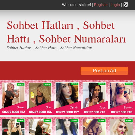
Welcome,
visitor!
[
Register
|
Login
]
Sohbet Hatları , Sohbet
Hattı , Sohbet Numaraları
Sohbet Hatları , Sohbet Hattı , Sohbet Numaraları
Post an Ad