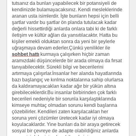
tutsanız da bunları yapabilecek bir potansiyeli de
kendinizde bulamayacaksınız. Kendi mesleklerinde
aranan usta isimlerdir. İşte bunların hepsi için belli
şartlar vardır bu şartlar ön planda tutulacak kadar
değerli hissettirdiği anlarda onlara tabi ki de farklı
iletişim ve kültür ağları da yansıtılacaktır. Hatta bu
kişiler emekli olduktan sonra da yeni bir şeylerle
uğraşmaya devam ederler.Çünkü yenilikler ile
sohbet hattı
kurmaya çalışırken hiçbir zaman
aramızdaki düşüncelerde bir arada olmaya da fırsat
tanıyabilecektir. Sürekli bilgi ve becerilerini
artırmaya çalışırlar.İnsanlar her alanda hayatlarında
bazı başlangıç ve kırılma noktalarına sahip olurlarsa
da kaldıramayacakları kadar ağır bir yükün altına
girebileceklerdir.Bu insanlar birbirinden çok farklı
becerileri nedeniyle bir sorunla karşılaştıklarında
kimseye muhtaç olmadan sorunu kendi başlarına
çözebilirler. Kendileri zaten karşılacakları her
soruna yeni çözümler üretecek kadar iyi olmaya
koyulacaklardır. Yine bunları da bir araya getirecek
sosyal bir çevreye de adapte olabildiğiniz anlarda