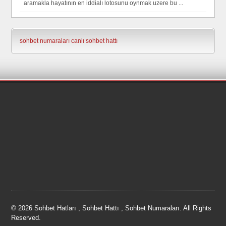
aramakla hayatının en iddialı lotosunu oynmak uzere bu ...
sohbet numaraları
canlı sohbet hattı
© 2026 Sohbet Hatları , Sohbet Hattı , Sohbet Numaraları. All Rights
Reserved.