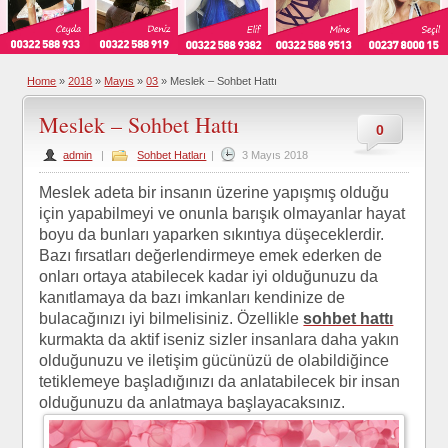
Home
»
2018
»
Mayıs
»
03
»
Meslek – Sohbet Hattı
Meslek – Sohbet Hattı
0
admin
|
Sohbet Hatları
|
3 Mayıs 2018
Meslek adeta bir insanın üzerine yapışmış olduğu
için yapabilmeyi ve onunla barışık olmayanlar hayat
boyu da bunları yaparken sıkıntıya düşeceklerdir.
Bazı fırsatları değerlendirmeye emek ederken de
onları ortaya atabilecek kadar iyi olduğunuzu da
kanıtlamaya da bazı imkanları kendinize de
bulacağınızı iyi bilmelisiniz. Özellikle
sohbet hattı
kurmakta da aktif iseniz sizler insanlara daha yakın
olduğunuzu ve iletişim gücünüzü de olabildiğince
tetiklemeye başladığınızı da anlatabilecek bir insan
olduğunuzu da anlatmaya başlayacaksınız.