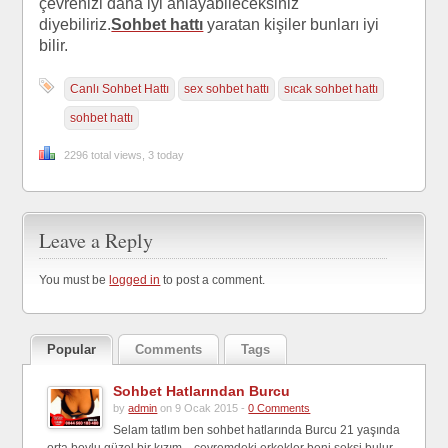
çevrenizi daha iyi anlayabileceksiniz
diyebiliriz.
Sohbet hattı
yaratan kişiler bunları iyi
bilir.
Canlı Sohbet Hattı
sex sohbet hattı
sıcak sohbet hattı
sohbet hattı
2296 total views, 3 today
Leave a Reply
You must be
logged in
to post a comment.
Popular
Comments
Tags
Sohbet Hatlarından Burcu
by
admin
on 9 Ocak 2015 -
0 Comments
Selam tatlım ben sohbet hatlarında Burcu 21 yaşında