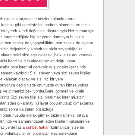
ek olgunluktur,sadece acizler kalmakta ısrar
kalmak gibi gereksiz bir inadınız olammalı ve sizin
 isteyerek kendi değerinizi düşürmeyin.Her zaman için
z.İstenmediğiniz hiç bir yerde durmayın bu sizin
n ve ben sensiz de yaşayabilirim ,ben sensiz de ayakta
izin değerinizi yüksletir ve sizin saygınlığınızı
ı olayın,belki size ağır gelecek ,belki size acı verecek
izin kendiniz için alacağınız en doğru karar
caba beni ister mi gereksiz düşünceler içerisinde
zaman kayıbıdır.Sizi isteyen veya sizi seven kişiler
e kalakan olacak ve sizi hiç bir yere
istiyorum dediğinizde önünüzde duran kimse yoksa
ş ve gitmenizi bekliyordur.Bunu görmeli ve kimin
isiniz.Sizi seven kişi sizi bırakmak ister mi,sizin
 kafanızdan çıkarmayın.Hayat boyu mutsuz olmaktansa
siniz sonra da zaten onsuzluğa
n onurunuzuda alarak gitmek sizin kalitenizi ortaya
vaktinde ve zamanındaterk eden kişilern kalitesini ve
niz yerde fazla
sohbet hatları
kalmanızın size bir
i yolunuzu bir an önce çizmeniz gerektiğini