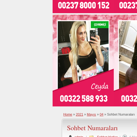
Home
»
2021
»
Mayıs
»
04
»
Sohbet Numaraları
Sohbet Numaraları