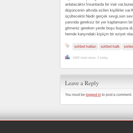
anlatacaktır.İnsanlarda bir inat var,bur
düşüncenin altında ezilen kişilikler var.
üçültecektir.Nedir gerçek sevgi,sen se
yanında gereksiz bir yer kaplamanın bir
gitmeniz gereken yerde boşu buşuna d
hemde karşındaki kişiiçin bir eziyet olac
sohbet hatları
sohbet hattı
sohbe
1980 total views, 2 today
Leave a Reply
You must be
logged in
to post a comment.