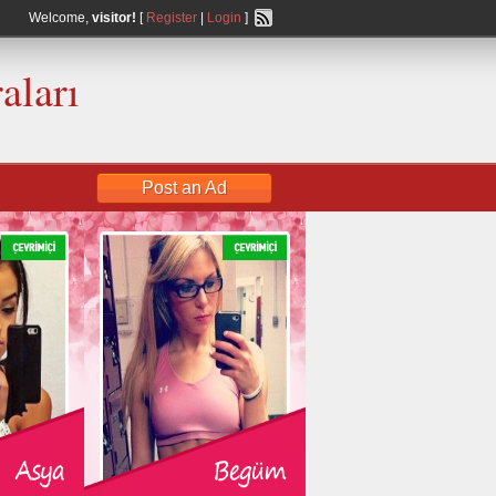
Welcome,
visitor!
[
Register
|
Login
]
aları
Post an Ad