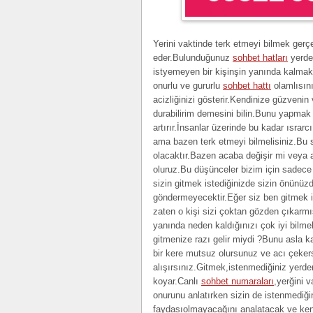
Yerini vaktinde terk etmeyi bilmek gerç
eder.Bulunduğunuz
sohbet hatları
yerde 
istyemeyen bir kişinşin yanında kalmak
onurlu ve gururlu
sohbet hattı
olamlısını
acizliğinizi gösterir.Kendinize güzveni
durabilirim demesini bilin.Bunu yapmak s
artırır.İnsanlar üzerinde bu kadar ısrarc
ama bazen terk etmeyi bilmelisiniz.Bu s
olacaktır.Bazen acaba değişir mi veya a
oluruz.Bu düşünceler bizim için sadece 
sizin gitmek istediğinizde sizin önünüzd
göndermeyecektir.Eğer siz ben gitmek 
zaten o kişi sizi çoktan gözden çıkarmı
yanında neden kaldığınızı çok iyi bilmel
gitmenize razı gelir miydi ?Bunu asla
bir kere mutsuz olursunuz ve acı çeker
alışırsınız.Gitmek,istenmediğiniz yerde
koyar.Canlı
sohbet numaraları
,yerğini 
onurunu anlatırken sizin de istenmediği
faydasıolmayacağını analatacak ve kend