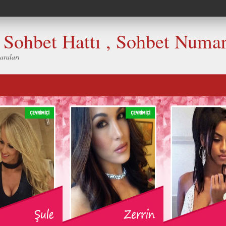
, Sohbet Hattı , Sohbet Numar
araları