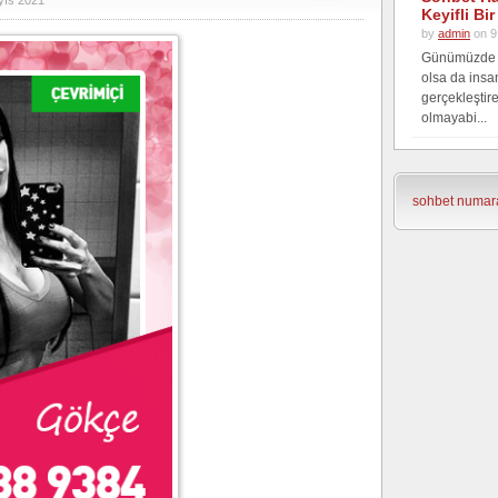
yıs 2021
Keyifli Bi
by
admin
on 9
Günümüzde il
olsa da insan
gerçekleşti
olmayabi...
sohbet numara