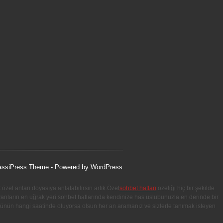
assiPress Theme
- Powered by
WordPress
özel anları doyasıya anlatabilirsin artık.Özel
sohbet hatları
özeliği hiç bir şekilde
yanların en uğrak yeri sohbet hatlarında kendinize has üslubunuzla en derinde bir
günün hangi saatinde oluyorsa olsun her an aramanız ve sizlerle tanımak isteyen