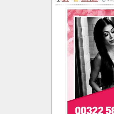
admin
|
Sohbet Hatları
|
4 Ma