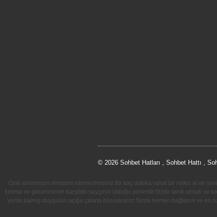
© 2026 Sohbet Hatları , Sohbet Hattı , So
Özel anlarınızın olmasını istemezmisiniz.Bir kaç dakika rahat bir nefes al ve se
kırılma ve gücenmenin karşılıklı saygının olduğu yerlerdir.Sizde tanık olmak ve 
yerde kalmış duyguları açığa çıkarta bileceksiniz.Sizde hemen bağlanın ve en ö