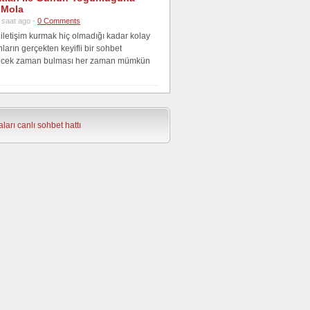
r Mola
 saat ago -
0 Comments
etişim kurmak hiç olmadığı kadar kolay
ların gerçekten keyifli bir sohbet
recek zaman bulması her zaman mümkün
ları
canlı sohbet hattı