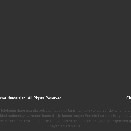
hbet Numaraları. All Rights Reserved.
Cl
ni telefonun diğer ucunda bekleyen bayanla tanışma fırsatı yakala.Sende kendine ait 
sohbet partnerinizi yakından tanımak için hemen arayın.Seninle tanışmak isteyen ba
zel sohbetlere dehil olun en sıcak anlar sizleri beklemekte.Tek yapmanız gereken 
bayanları aramanız.