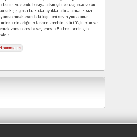
ası benim ve sende buraya aitsin gibi bir düşünce ve bu
Kendi kişişiğinizi bu kadar ayaklar altına almanız sizi
viyorsun amakarşında ki kişi seni sevmiyorsa onun
 anlamı olmadığının farkına varabilmektir.Güçlü olun ve
urarak zaman kayıbı yaşamayın.Bu hem senin için
aktır.
t numaraları