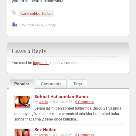
yardım ve destek alabilirsiniz…
canlı sohbet hatları
2352 total views, 3 today
Leave a Reply
You must be
logged in
to post a comment.
Popular
Comments
Tags
Sohbet Hatlarından Burcu
by
admin
on 9 Ocak 2015 -
0 Comments
Selam tatlım ben sohbet hatlarında Burcu 21 yaşında
orta boylu güzel bir kızım . çevremdeki erkekler beni seksi bulur
sohbet hatlarına 2 sene önce katıldım...
Sex Hatları
by
admin
on 8 Ocak 2015 -
0 Comments