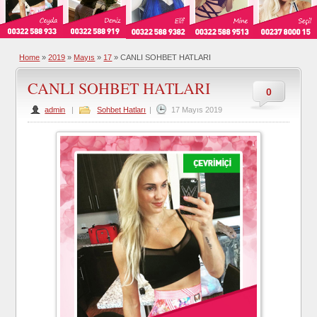
Home
»
2019
»
Mayıs
»
17
»
CANLI SOHBET HATLARI
CANLI SOHBET HATLARI
0
admin
|
Sohbet Hatları
|
17 Mayıs 2019