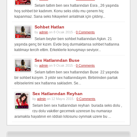
Selam tatlım ben sex hatlarından Esra , 26 yaşında
hoş sohbet bir kadınım. Konu seks oldu mu çenem hiç
kapanmaz. Sana seks hikayeleri anlatmak için çıldırıy...
Sohbet Hatları
by
admin
on 8 Ocak 2015 -
0 Comments
Selam beyler ben sohbet hatlarından Aşkın. 21
yaşında genç bir kızım. Evde boş durmaktansa sohbet hatlarına
katılmayı tercih ettim. Erkeklerle konuşmayı seviyor...
Sex Hatlarından Buse
by
admin
on 9 Ocak 2015 -
0 Comments
Selam tatlım ben sex hatlarından Buse 22 yaşında
bir sohbet kızıyım. 3 yıldır sex hatlarındayım. Birbirinden parlak
elbiselerimi sex hatlarına sakladım. Se...
Sex Hatlarından Reyhan
by
admin
on 12 Mayıs 2015 -
0 Comments
Selam ben sex hatlarından reyhan burada seks dolu ,
rzu dolu vakıtler gecırmek uzeresın bu numarayı
aramakla hayatının en iddialı lotosunu oynmak uzere bu ...