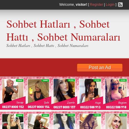
Welcome,
visitor!
[
Register
|
Login
]
Sohbet Hatları , Sohbet
Hattı , Sohbet Numaraları
Sohbet Hatları , Sohbet Hattı , Sohbet Numaraları
Post an Ad