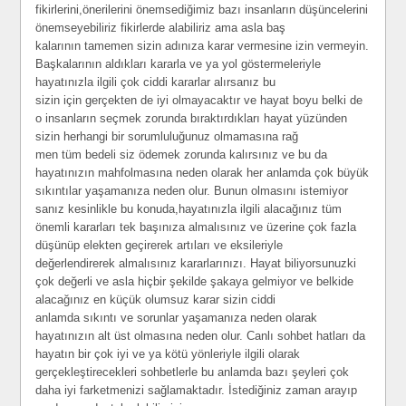
fikirlerini,önerilerini önemsediğimiz bazı insanların düşüncelerini
önemseyebiliriz fikirlerde alabiliriz ama asla baş
kalarının tamemen sizin adınıza karar vermesine izin vermeyin.
Başkalarının aldıkları kararla ve ya yol göstermeleriyle
hayatınızla ilgili çok ciddi kararlar alırsanız bu
sizin için gerçekten de iyi olmayacaktır ve hayat boyu belki de
o insanların seçmek zorunda bıraktırdıkları hayat yüzünden
sizin herhangi bir sorumluluğunuz olmamasına rağ
men tüm bedeli siz ödemek zorunda kalırsınız ve bu da
hayatınızın mahfolmasına neden olarak her anlamda çok büyük
sıkıntılar yaşamanıza neden olur. Bunun olmasını istemiyor
sanız kesinlikle bu konuda,hayatınızla ilgili alacağınız tüm
önemli kararları tek başınıza almalısınız ve üzerine çok fazla
düşünüp elekten geçirerek artıları ve eksileriyle
değerlendirerek almalısınız kararlarınızı. Hayat biliyorsunuzki
çok değerli ve asla hiçbir şekilde şakaya gelmiyor ve belkide
alacağınız en küçük olumsuz karar sizin ciddi
anlamda sıkıntı ve sorunlar yaşamanıza neden olarak
hayatınızın alt üst olmasına neden olur. Canlı sohbet hatları da
hayatın bir çok iyi ve ya kötü yönleriyle ilgili olarak
gerçekleştirecekleri sohbetlerle bu anlamda bazı şeyleri çok
daha iyi farketmenizi sağlamaktadır. İstediğiniz zaman arayıp