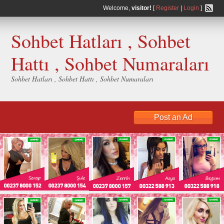
Welcome,
visitor!
[
Register
|
Login
]
Sohbet Hatları , Sohbet
Hattı , Sohbet Numaraları
Sohbet Hatları , Sohbet Hattı , Sohbet Numaraları
Post an Ad