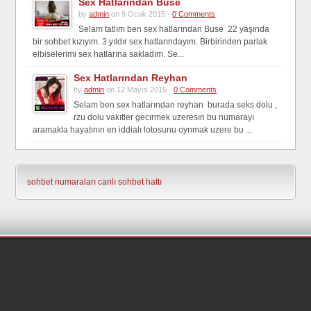
Sex Hatlarından Buse
by
admin
on 9 Ocak 2015 -
0 Comments
Selam tatlım ben sex hatlarından Buse 22 yaşında
bir sohbet kızıyım. 3 yıldır sex hatlarındayım. Birbirinden parlak
elbiselerimi sex hatlarına sakladım. Se...
Sex Hatlarından Reyhan
by
admin
on 12 Mayıs 2015 -
0 Comments
Selam ben sex hatlarından reyhan burada seks dolu ,
rzu dolu vakıtler gecırmek uzeresın bu numarayı
aramakla hayatının en iddialı lotosunu oynmak uzere bu ...
sohbet numaraları
canlı sohbet hattı