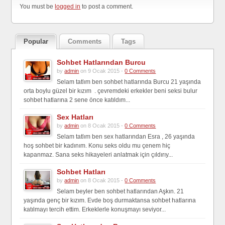
You must be
logged in
to post a comment.
Popular
Comments
Tags
Sohbet Hatlarından Burcu
by
admin
on 9 Ocak 2015 -
0 Comments
Selam tatlım ben sohbet hatlarında Burcu 21 yaşında
orta boylu güzel bir kızım . çevremdeki erkekler beni seksi bulur
sohbet hatlarına 2 sene önce katıldım...
Sex Hatları
by
admin
on 8 Ocak 2015 -
0 Comments
Selam tatlım ben sex hatlarından Esra , 26 yaşında
hoş sohbet bir kadınım. Konu seks oldu mu çenem hiç
kapanmaz. Sana seks hikayeleri anlatmak için çıldırıy...
Sohbet Hatları
by
admin
on 8 Ocak 2015 -
0 Comments
Selam beyler ben sohbet hatlarından Aşkın. 21
yaşında genç bir kızım. Evde boş durmaktansa sohbet hatlarına
katılmayı tercih ettim. Erkeklerle konuşmayı seviyor...