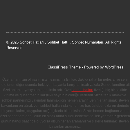
© 2026 Sohbet Hatları , Sohbet Hattı , Sohbet Numaraları. All Rights
Reserved.
ClassiPress Theme
- Powered by
WordPress
Özel anlarınızın olmasını istemezmisiniz.Bir kaç dakika rahat bir nefes al ve seni
telefonun diğer ucunda bekleyen bayanla tanışma fırsatı yakala.Sende kendine ait
özel anları doyasıya anlatabilirsin artık.Özel
sohbet hatları
özeliği hiç bir şekilde
kırılma ve gücenmenin karşılıklı saygının olduğu yerlerdir.Sizde tanık olmak ve
sohbet partnerinizi yakından tanımak için hemen arayın.Seninle tanışmak isteyen
bayanların en uğrak yeri sohbet hatlarında kendinize has üslubunuzla en derinde
bir yerde kalmış duyguları açığa çıkarta bileceksiniz.Sizde hemen bağlanın ve en
özel sohbetlere dehil olun en sıcak anlar sizleri beklemekte.Tek yapmanız gereken
günün hangi saatinde oluyorsa olsun her an aramanız ve sizlerle tanımak isteyen
bayanları aramanız.