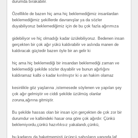
durumda bırakabilir.
Özelllikle de bazen hiç ama hiç beklemediğimiz insanlardan
beklemediğimiz şekillerde davranışlar ya da sözler
duyabiliyoruz beklemediğimiz için de bu çok fazla ağırımıza
gidebiliyor ve hiç olmadığı kadar üzülebiliyoruz. Bedenen insan
gerçekten bir çok ağır yükü kaldırabilir ve aslında manen de
kaldıracak güçtedir bazen öyle bir an gelir ki
hiç ama hiç beklemediği bir insandan beklemediği zaman ve
beklemediği şekilde sözler duyabilir ve bunun ağırlığını
kaldıramaz kalbi o kadar kırılmıştır ki o an hakim olamaz
kesinlikle göz yaşlarına ,istemesede söylenen ve yapılan şey
çok ağır gelmiştir ve ciddi şekilde üzülmüş olanlar
zoruna,ağırına gitmiştir.
Bu şekilde hassas olan bir insan için gerçekten de çok zor bir
durumdur ve kalbindeki hasar ona göre çok ağırdır. Çünkü
beklemiyordu,çünkü hazırlıksız yakalandı,çünkü,
bu kadarını da haketmemişti üçüncü şahısların yanında laf