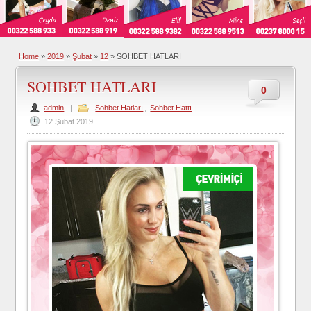
Home
»
2019
»
Şubat
»
12
»
SOHBET HATLARI
SOHBET HATLARI
0
admin
|
Sohbet Hatları
,
Sohbet Hattı
|
12 Şubat 2019