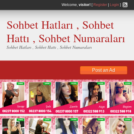
Welcome,
visitor!
[
Register
|
Login
]
Sohbet Hatları , Sohbet
Hattı , Sohbet Numaraları
Sohbet Hatları , Sohbet Hattı , Sohbet Numaraları
Post an Ad