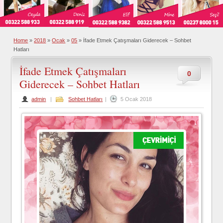
Home
»
2018
»
Ocak
»
05
»
İfade Etmek Çatışmaları Giderecek – Sohbet
Hatları
İfade Etmek Çatışmaları
0
Giderecek – Sohbet Hatları
admin
|
Sohbet Hatları
|
5 Ocak 2018