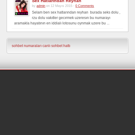
Sex Hatlarından Reyhan
by
admin
on 12 Mayıs 2015 -
0 Comments
Selam ben sex hatlarından reyhan burada seks dolu ,
rzu dolu vakıtler gecırmek uzeresın bu numarayı
aramakla hayatının en iddialı lotosunu oynmak uzere bu ...
sohbet numaraları
canlı sohbet hattı