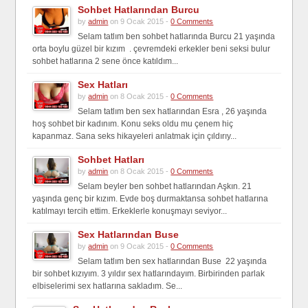
Sohbet Hatlarından Burcu
by
admin
on 9 Ocak 2015 -
0 Comments
Selam tatlım ben sohbet hatlarında Burcu 21 yaşında
orta boylu güzel bir kızım . çevremdeki erkekler beni seksi bulur
sohbet hatlarına 2 sene önce katıldım...
Sex Hatları
by
admin
on 8 Ocak 2015 -
0 Comments
Selam tatlım ben sex hatlarından Esra , 26 yaşında
hoş sohbet bir kadınım. Konu seks oldu mu çenem hiç
kapanmaz. Sana seks hikayeleri anlatmak için çıldırıy...
Sohbet Hatları
by
admin
on 8 Ocak 2015 -
0 Comments
Selam beyler ben sohbet hatlarından Aşkın. 21
yaşında genç bir kızım. Evde boş durmaktansa sohbet hatlarına
katılmayı tercih ettim. Erkeklerle konuşmayı seviyor...
Sex Hatlarından Buse
by
admin
on 9 Ocak 2015 -
0 Comments
Selam tatlım ben sex hatlarından Buse 22 yaşında
bir sohbet kızıyım. 3 yıldır sex hatlarındayım. Birbirinden parlak
elbiselerimi sex hatlarına sakladım. Se...