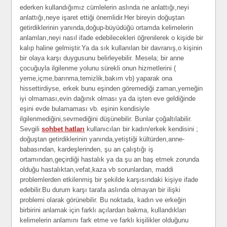
ederken kullandığımız cümlelerin aslında ne anlattığı,neyi
anlattığı,neye işaret ettiği önemlidir.Her bireyin doğuştan
getirdiklerinin yanında,doğup-büyüdüğü ortamda kelimelerin
anlamları,neyi nasıl ifade edebilecekleri öğrenilerek o kişide bir
kalıp haline gelmiştir.Ya da sık kullanılan bir davranış,o kişinin
bir olaya karşı duygusunu belirleyebilir. Mesela; bir anne
çocuğuyla ilgilenme yolunu sürekli onun hizmetlerini (
yeme,içme,barınma,temizlik,bakım vb) yaparak ona
hissettirdiyse, erkek bunu eşinden göremediği zaman,yemeğin
iyi olmaması,evin dağınık olması ya da işten eve geldiğinde
eşini evde bulamaması vb. eşinin kendisiyle
ilgilenmediğini,sevmediğini düşünebilir. Bunlar çoğaltılabilir.
Sevgili
sohbet hatları
kullanıcıları bir kadın/erkek kendisini ;
doğuştan getirdiklerinin yanında,yetiştiği kültürden,anne-
babasından, kardeşlerinden, şu an çalıştığı iş
ortamından,geçirdiği hastalık ya da şu an baş etmek zorunda
olduğu hastalıktan,vefat,kaza vb sorunlardan, maddi
problemlerden etkilenmiş bir şekilde karşısındaki kişiye ifade
edebilir.Bu durum karşı tarafa aslında olmayan bir ilişki
problemi olarak görünebilir. Bu noktada, kadın ve erkeğin
birbirini anlamak için farklı açılardan bakma, kullandıkları
kelimelerin anlamını fark etme ve farklı kişilikler olduğunu