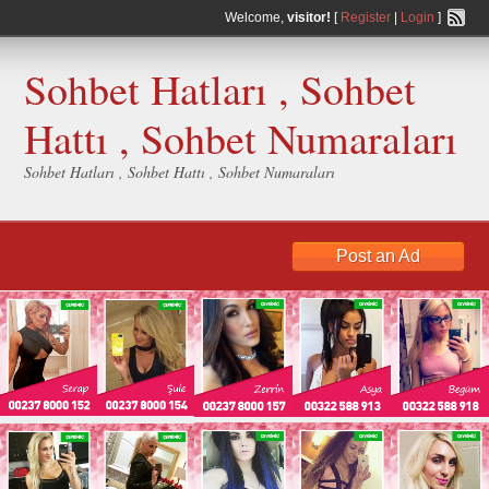
Welcome,
visitor!
[
Register
|
Login
]
Sohbet Hatları , Sohbet
Hattı , Sohbet Numaraları
Sohbet Hatları , Sohbet Hattı , Sohbet Numaraları
Post an Ad