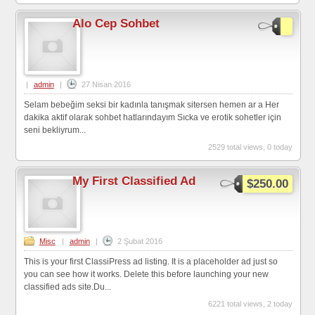
Alo Cep Sohbet
|
admin
|
27 Nisan 2016
Selam bebeğim seksi bir kadınla tanışmak sitersen hemen ar a Her
dakika aktif olarak sohbet hatlarındayım Sıcka ve erotik sohetler için
seni bekliyrum...
2529 total views, 0 today
My First Classified Ad
$250.00
Misc
|
admin
|
2 Şubat 2016
This is your first ClassiPress ad listing. It is a placeholder ad just so
you can see how it works. Delete this before launching your new
classified ads site.Du...
6221 total views, 2 today