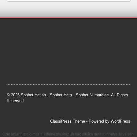
© 2026 Sohbet Hatları , Sohbet Hattı , Sohbet Numaraları. All Rights
Reserved.
ClassiPress Theme
- Powered by
WordPress
Özel anlarınızın olmasını istemezmisiniz.Bir kaç dakika rahat bir nefes al ve seni