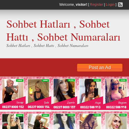
Welcome,
visitor!
[
Register
|
Login
]
Sohbet Hatları , Sohbet
Hattı , Sohbet Numaraları
Sohbet Hatları , Sohbet Hattı , Sohbet Numaraları
Post an Ad