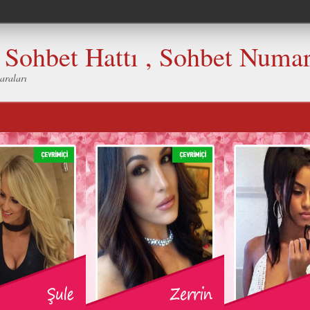
, Sohbet Hattı , Sohbet Numar
araları