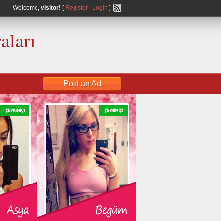
Welcome,
visitor!
[
Register
|
Login
]
aları
Post an Ad