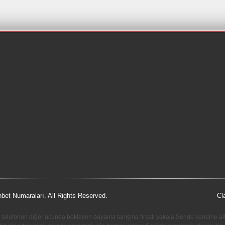
hbet Numaraları. All Rights Reserved.
Cl
ni telefonun diğer ucunda bekleyen bayanla tanışma fırsatı yakala.Sende kendine ait 