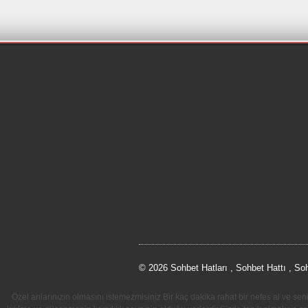
© 2026 Sohbet Hatları , Sohbet Hattı , So
Özel anlarınızın olmasını istemezmisiniz.Bir kaç dakika rahat bir nefes al ve se