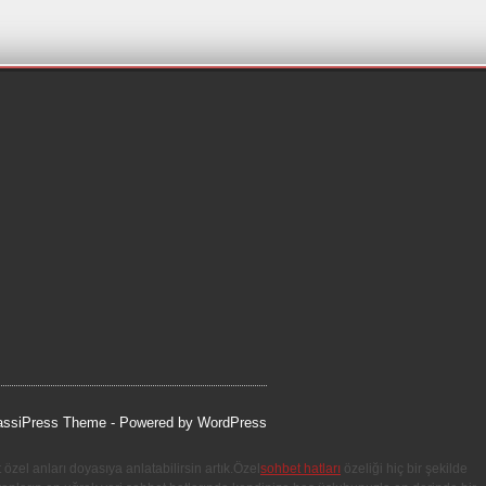
assiPress Theme
- Powered by
WordPress
özel anları doyasıya anlatabilirsin artık.Özel
sohbet hatları
özeliği hiç bir şekilde