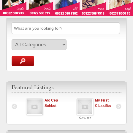
Featured Listings
First 
Alo Cep 
My First 
ssified Ad
Sohbet
Classified Ad
$250.00