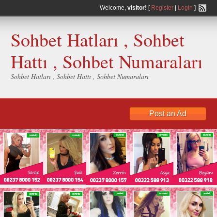
Welcome,
visitor!
[
Register
|
Login
]
Sohbet Hatları , Sohbet
Hattı , Sohbet Numaraları
Sohbet Hatları , Sohbet Hattı , Sohbet Numaraları
Post an Ad