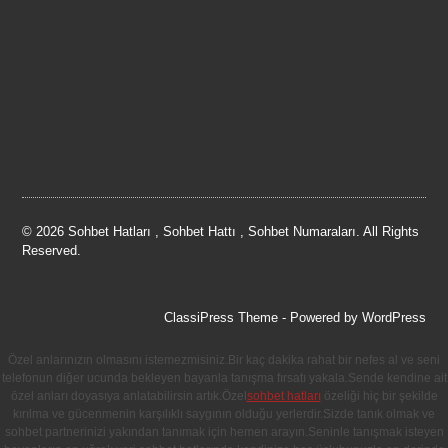
© 2026 Sohbet Hatları , Sohbet Hattı , Sohbet Numaraları. All Rights
Reserved.
ClassiPress Theme
- Powered by
WordPress
Özel anlarınızın olmasını istemezmisiniz.Bir kaç dakika rahat bir nefes al ve seni
telefonun diğer ucunda bekleyen bayanla tanışma fırsatı yakala.Sende kendine ait
özel anları doyasıya anlatabilirsin artık.Özel
sohbet hatları
özeliği hiç bir şekilde
kırılma ve gücenmenin karşılıklı saygının olduğu yerlerdir.Sizde tanık olmak ve
sohbet partnerinizi yakından tanımak için hemen arayın.Seninle tanışmak isteyen