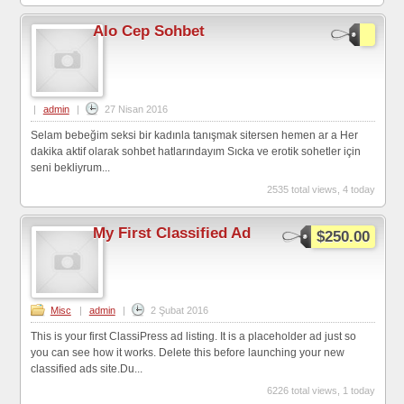
Alo Cep Sohbet
|
admin
|
27 Nisan 2016
Selam bebeğim seksi bir kadınla tanışmak sitersen hemen ar a Her
dakika aktif olarak sohbet hatlarındayım Sıcka ve erotik sohetler için
seni bekliyrum...
2535 total views, 4 today
My First Classified Ad
$250.00
Misc
|
admin
|
2 Şubat 2016
This is your first ClassiPress ad listing. It is a placeholder ad just so
you can see how it works. Delete this before launching your new
classified ads site.Du...
6226 total views, 1 today