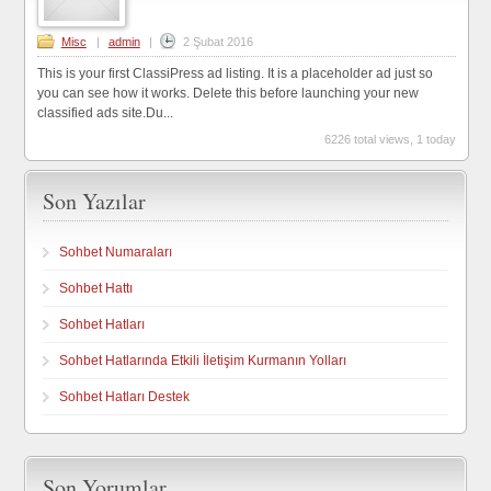
Misc
|
admin
|
2 Şubat 2016
This is your first ClassiPress ad listing. It is a placeholder ad just so
you can see how it works. Delete this before launching your new
classified ads site.Du...
6226 total views, 1 today
Son Yazılar
Sohbet Numaraları
Sohbet Hattı
Sohbet Hatları
Sohbet Hatlarında Etkili İletişim Kurmanın Yolları
Sohbet Hatları Destek
Son Yorumlar